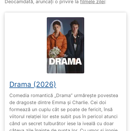
Deocamdată, aruncați o privire la
filmele zilei
:
Drama (2026)
Comedia romantică „Drama” urmărește povestea
de dragoste dintre Emma și Charlie. Cei doi
formează un cuplu cât se poate de fericit, însă
viitorul relației lor este subit pus în pericol atunci
când un secret tulburător iese la iveală cu doar
câteva zile înainte de nunta lor. Cu umor și ironie,