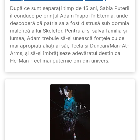
După ce sunt separați timp de 15 ani, Sabia Puterii
îl conduce pe prințul Adam înapoi în Eternia, unde
descoperă că patria sa a fost distrusă sub domnia
malefică a lui Skeletor. Pentru a-și salva familia și
lumea, Adam trebuie să-și unească forțele cu cei
mai apropiați aliați ai săi, Teela și Duncan/Man-At-
Arms, și să-și îmbrățișeze adevăratul destin ca
He-Man - cel mai puternic om din univers.