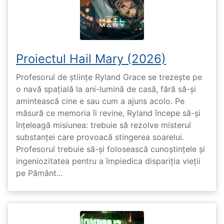
Proiectul Hail Mary (2026)
Profesorul de științe Ryland Grace se trezește pe
o navă spațială la ani-lumină de casă, fără să-și
amintească cine e sau cum a ajuns acolo. Pe
măsură ce memoria îi revine, Ryland începe să-și
înțeleagă misiunea: trebuie să rezolve misterul
substanței care provoacă stingerea soarelui.
Profesorul trebuie să-și folosească cunoștințele și
ingeniozitatea pentru a împiedica dispariția vieții
pe Pământ...