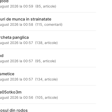
good
ugust 2026 la 00:59
(
85
,
articole
)
curi de munca in strainatate
ugust 2026 la 00:58
(
115
,
comentarii
)
rcheta panglica
ugust 2026 la 00:57
(
138
,
articole
)
nd
ugust 2026 la 00:57
(
95
,
articole
)
smetice
ugust 2026 la 00:57
(
134
,
articole
)
e05otko3m
ugust 2026 la 00:56
(
105
,
articole
)
losul din rodos