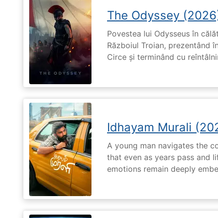
The Odyssey (2026
Povestea lui Odysseus în călă
Războiul Troian, prezentând în
Circe și terminând cu reîntâln
Idhayam Murali (20
A young man navigates the com
that even as years pass and li
emotions remain deeply embed