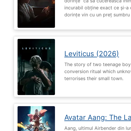
dorințe” ca să cucerească ini
incurabil obține exact ce și-a
dorințe vin cu un preț sumbru ș
Leviticus (2026)
The story of two teenage boy
conversion ritual which unknow
terrorises their small town.
Avatar Aang: The L
Aang, ultimul Airbender din l