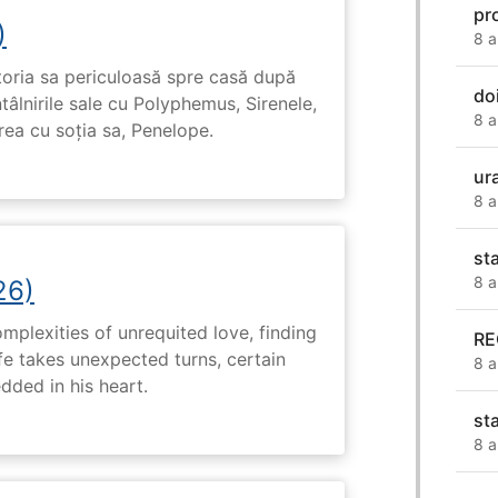
pr
)
8 a
toria sa periculoasă spre casă după
do
tâlnirile sale cu Polyphemus, Sirenele,
8 a
irea cu soția sa, Penelope.
ur
8 a
st
8 a
26)
plexities of unrequited love, finding
R
fe takes unexpected turns, certain
8 a
ded in his heart.
st
8 a