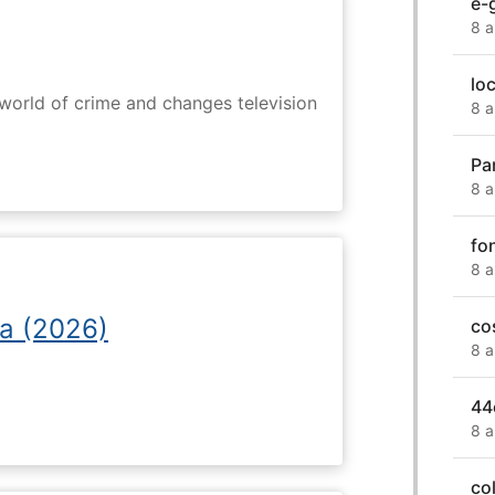
e-
8 a
lo
rworld of crime and changes television
8 a
Pa
8 a
fo
8 a
a (2026)
co
8 a
44
8 a
co