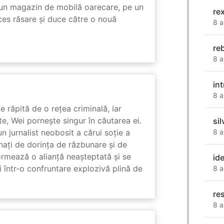
r-un magazin de mobilă oarecare, pe un
re
ces răsare și duce către o nouă
8 a
re
8 a
in
8 a
e răpită de o rețea criminală, iar
ute, Wei pornește singur în căutarea ei.
sil
8 a
un jurnalist neobosit a cărui soție a
nați de dorința de răzbunare și de
ormează o alianță neașteptată și se
id
i într-o confruntare explozivă plină de
8 a
re
8 a