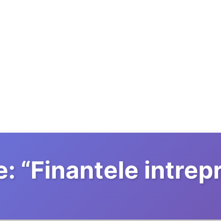
e:
“
Finantele intrepr