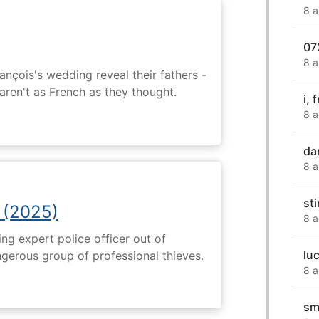
8 a
07
8 a
ançois's wedding reveal their fathers -
 aren't as French as they thought.
i,
8 a
da
8 a
st
 (2025)
8 a
ng expert police officer out of
lu
ngerous group of professional thieves.
8 a
sm