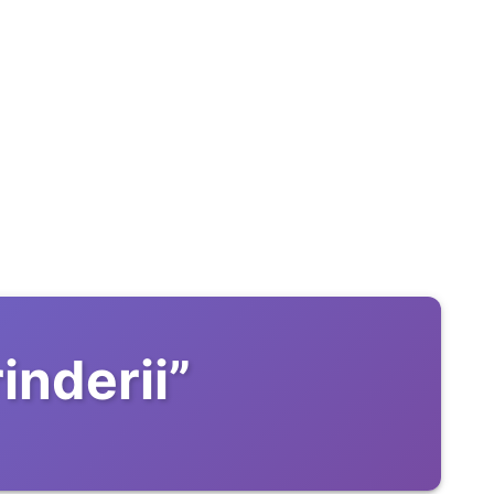
inderii
”