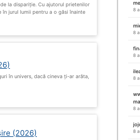
me
de la dispariție. Cu ajutorul prietenilor
8 a
e în jurul lumii pentru a o găsi înainte
mi
8 a
fin
8 a
26)
ile
ri în univers, dacă cineva ți-ar arăta,
8 a
ww
ma
8 a
jo
ire (2026)
8 a