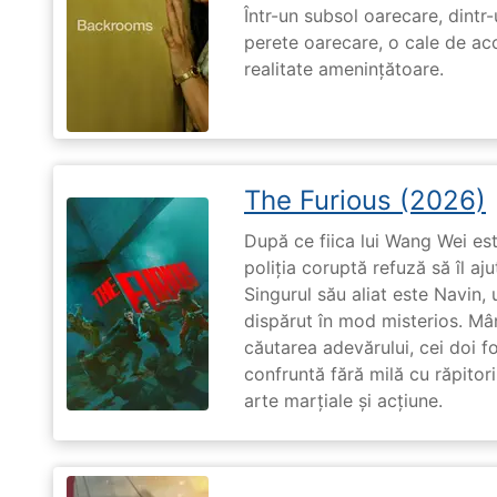
Într-un subsol oarecare, dint
perete oarecare, o cale de ac
realitate amenințătoare.
The Furious (2026)
După ce fiica lui Wang Wei est
poliția coruptă refuză să îl aj
Singurul său aliat este Navin, 
dispărut în mod misterios. Mâ
căutarea adevărului, cei doi f
confruntă fără milă cu răpitori
arte marțiale și acțiune.