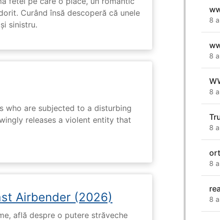
ma fetei pe care o place, un romantic
ww
 dorit. Curând însă descoperă că unele
8 a
i sinistru.
ww
8 a
W
8 a
s who are subjected to a disturbing
Tr
ingly releases a violent entity that
8 a
or
8 a
re
ast Airbender (2026)
8 a
ume, află despre o putere străveche