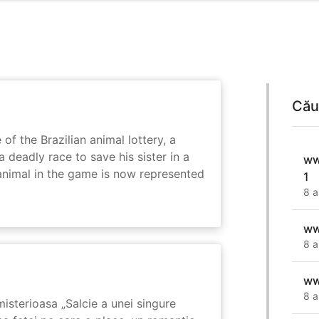
Cău
 of the Brazilian animal lottery, a
deadly race to save his sister in a
ww
animal in the game is now represented
1
8 a
ww
8 a
ww
8 a
isterioasa „Salcie a unei singure