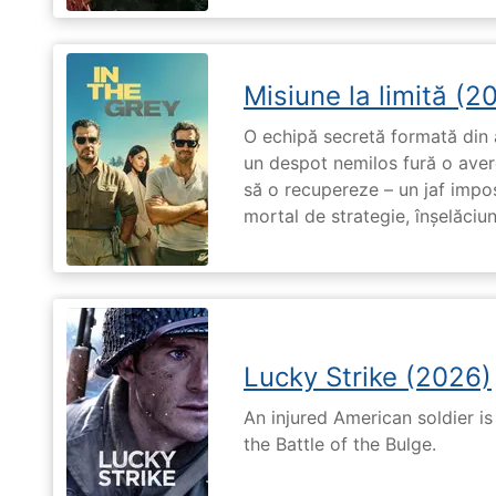
Misiune la limită (2
O echipă secretă formată din a
un despot nemilos fură o avere 
să o recupereze – un jaf impos
mortal de strategie, înșelăciun
Lucky Strike (2026)
An injured American soldier i
the Battle of the Bulge.