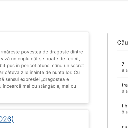
Cău
rmărește povestea de dragoste dintre
ază un cuplu cât se poate de fericit,
7
subit pus în pericol atunci când un secret
8 a
ar câteva zile înainte de nunta lor. Cu
ază sensul expresiei „dragostea e
tr
u încearcă mai cu stângăcie, mai cu
8 a
tlh
8 a
2026)
pu