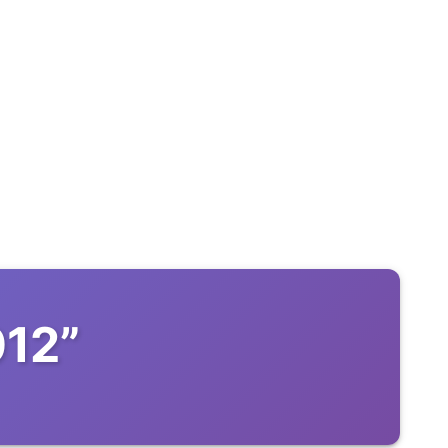
012
”