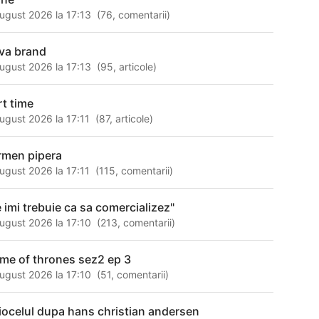
ugust 2026 la 17:13
(
76
,
comentarii
)
va brand
ugust 2026 la 17:13
(
95
,
articole
)
rt time
ugust 2026 la 17:11
(
87
,
articole
)
rmen pipera
ugust 2026 la 17:11
(
115
,
comentarii
)
e imi trebuie ca sa comercializez"
ugust 2026 la 17:10
(
213
,
comentarii
)
me of thrones sez2 ep 3
ugust 2026 la 17:10
(
51
,
comentarii
)
iocelul dupa hans christian andersen