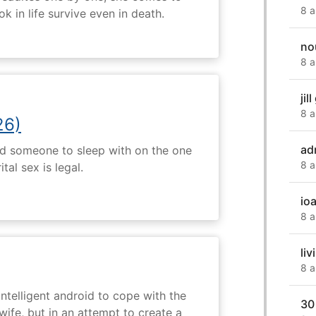
8 a
k in life survive even in death.
no
8 a
jil
8 a
26)
ad
nd someone to sleep with on the one
8 a
tal sex is legal.
io
8 a
liv
8 a
intelligent android to cope with the
30
wife, but in an attempt to create a