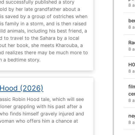
nd successfully published a story
8 a
old by her late grandfather about a
 is saved by a group of ostriches when
be
 family in a storm, and is then raised
8 a
ld animals, including his best friend, a
d to travel to the Sahara by a local
Ra
ut her book, she meets Kharouba, a
8 a
nd realizes there may be much more to
n a bedtime story.
H0
8 a
fi
 Hood (2026)
ce
assic Robin Hood tale, which will see
8 a
loner grappling with his past after a
who finds himself gravely injured and
neg
 woman who offers him a chance at
8 a