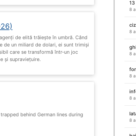
13
8 a
026)
ci
8 a
genți de elită trăiește în umbră. Când
de un miliard de dolari, ei sunt trimiși
gh
ibil care se transformă într-un joc
8 a
e și supraviețuire.
fo
8 a
in
8 a
Ia
s trapped behind German lines during
8 a
ha