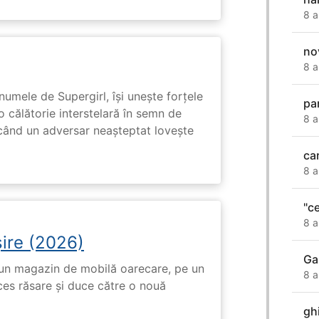
8 a
no
8 a
numele de Supergirl, își unește forțele
pa
o călătorie interstelară în semn de
8 a
 când un adversar neașteptat lovește
ca
8 a
"c
8 a
ire (2026)
Ga
r-un magazin de mobilă oarecare, pe un
8 a
ces răsare și duce către o nouă
gh