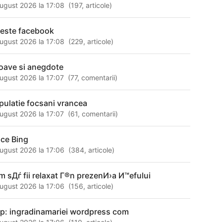
ugust 2026 la 17:08
(
197
,
articole
)
 este facebook
ugust 2026 la 17:08
(
229
,
articole
)
oave si anegdote
ugust 2026 la 17:07
(
77
,
comentarii
)
pulatie focsani vrancea
ugust 2026 la 17:07
(
61
,
comentarii
)
ace Bing
ugust 2026 la 17:06
(
384
,
articole
)
m sДѓ fii relaxat Г®n prezenИ›a И™efului
ugust 2026 la 17:06
(
156
,
articole
)
tp: ingradinamariei wordpress com