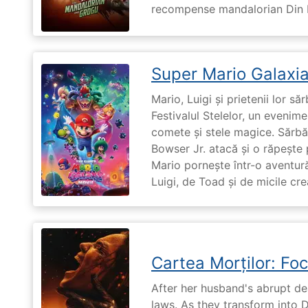
recompense mandalorian Din Dj
Super Mario Galaxia
Mario, Luigi și prietenii lor să
Festivalul Stelelor, un evenim
comete și stele magice. Sărbă
Bowser Jr. atacă și o răpește 
Mario pornește într-o aventură
Luigi, de Toad și de micile cr
Cartea Morților: Foc
After her husband's abrupt de
laws. As they transform into 