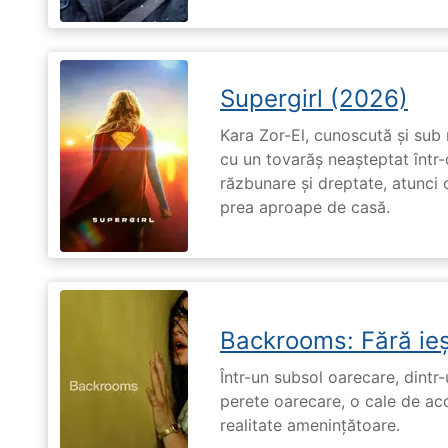
Supergirl (2026)
Kara Zor-El, cunoscută și sub 
cu un tovarăș neașteptat într-
răzbunare și dreptate, atunci
prea aproape de casă.
Backrooms: Fără ieș
Într-un subsol oarecare, dint
perete oarecare, o cale de ac
realitate amenințătoare.