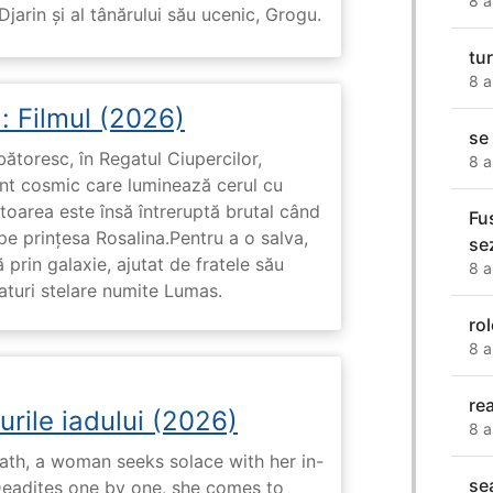
8 a
arin și al tânărului său ucenic, Grogu.
tu
8 a
: Filmul (2026)
se 
rbătoresc, în Regatul Ciupercilor,
8 a
ent cosmic care luminează cerul cu
toarea este însă întreruptă brutal când
Fu
pe prinţesa Rosalina.Pentru a o salva,
se
 prin galaxie, ajutat de fratele său
8 a
eaturi stelare numite Lumas.
ro
8 a
re
urile iadului (2026)
8 a
ath, a woman seeks solace with her in-
se
Deadites one by one, she comes to