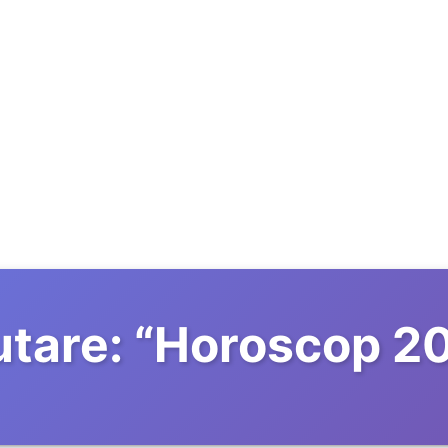
tare:
“
Horoscop 2