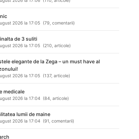
ugust 2026 la 17:06
(
110
,
articole
)
rnic
ugust 2026 la 17:05
(
79
,
comentarii
)
inalta de 3 suliti
ugust 2026 la 17:05
(
210
,
articole
)
stele elegante de la Zega – un must have al
zonului!
ugust 2026 la 17:05
(
137
,
articole
)
le medicale
ugust 2026 la 17:04
(
84
,
articole
)
alitatea lumii de maine
ugust 2026 la 17:04
(
91
,
comentarii
)
arch