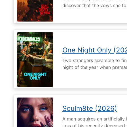
discover that the vows she too
One Night Only (20
Two strangers scramble to fi
night of the year when premari
Soulm8te (2026)
A man acquires an artificially 
loss of his recently deceased 