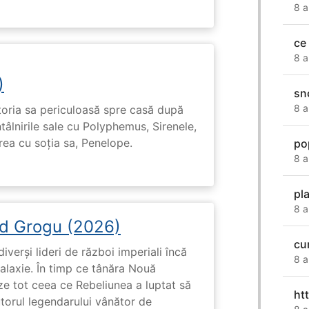
8 a
ce
8 a
)
sn
8 a
toria sa periculoasă spre casă după
tâlnirile sale cu Polyphemus, Sirenele,
irea cu soția sa, Penelope.
po
8 a
pl
8 a
d Grogu (2026)
cu
diverși lideri de război imperiali încă
8 a
galaxie. În timp ce tânăra Nouă
ze tot ceea ce Rebeliunea a luptat să
ht
torul legendarului vânător de