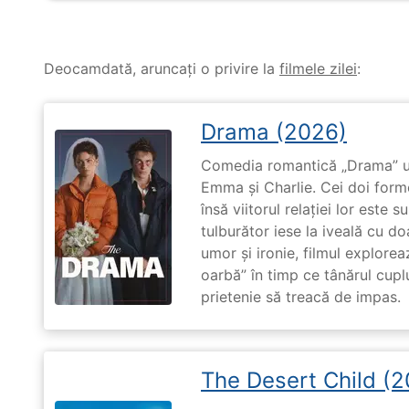
Deocamdată, aruncați o privire la
filmele zilei
:
Drama (2026)
Comedia romantică „Drama” u
Emma și Charlie. Cei doi forme
însă viitorul relației lor este 
tulburător iese la iveală cu do
umor și ironie, filmul explore
oarbă” în timp ce tânărul cupl
prietenie să treacă de impas.
The Desert Child (