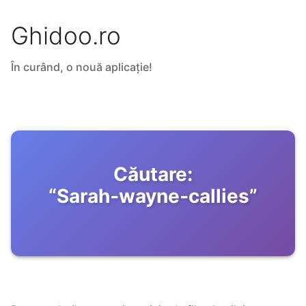
Ghidoo.ro
În curând, o nouă aplicație!
Căutare:
“
Sarah‑wayne‑callies
”