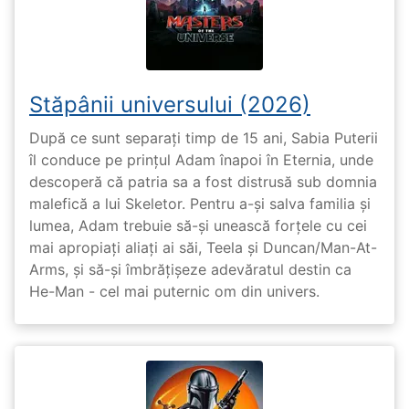
Stăpânii universului (2026)
După ce sunt separați timp de 15 ani, Sabia Puterii
îl conduce pe prințul Adam înapoi în Eternia, unde
descoperă că patria sa a fost distrusă sub domnia
malefică a lui Skeletor. Pentru a-și salva familia și
lumea, Adam trebuie să-și unească forțele cu cei
mai apropiați aliați ai săi, Teela și Duncan/Man-At-
Arms, și să-și îmbrățișeze adevăratul destin ca
He-Man - cel mai puternic om din univers.