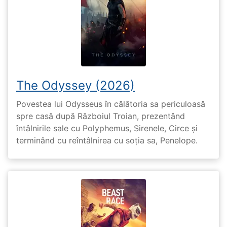
The Odyssey (2026)
Povestea lui Odysseus în călătoria sa periculoasă
spre casă după Războiul Troian, prezentând
întâlnirile sale cu Polyphemus, Sirenele, Circe și
terminând cu reîntâlnirea cu soția sa, Penelope.