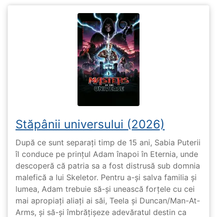
Stăpânii universului (2026)
După ce sunt separați timp de 15 ani, Sabia Puterii
îl conduce pe prințul Adam înapoi în Eternia, unde
descoperă că patria sa a fost distrusă sub domnia
malefică a lui Skeletor. Pentru a-și salva familia și
lumea, Adam trebuie să-și unească forțele cu cei
mai apropiați aliați ai săi, Teela și Duncan/Man-At-
Arms, și să-și îmbrățișeze adevăratul destin ca