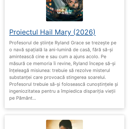
Proiectul Hail Mary (2026)
Profesorul de științe Ryland Grace se trezește pe
o navă spațială la ani-lumină de casă, fără să-și
amintească cine e sau cum a ajuns acolo. Pe
măsură ce memoria îi revine, Ryland începe să-și
înțeleagă misiunea: trebuie să rezolve misterul
substanței care provoacă stingerea soarelui.
Profesorul trebuie să-și folosească cunoștințele și
ingeniozitatea pentru a împiedica dispariția vieții
pe Pământ...