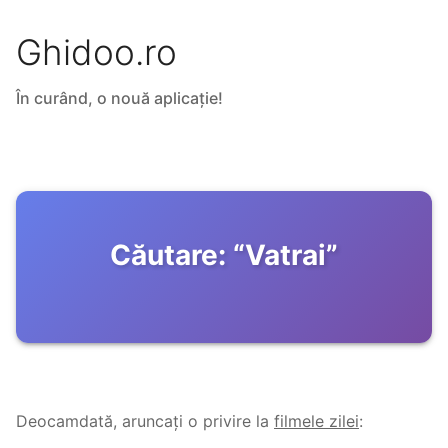
Ghidoo.ro
În curând, o nouă aplicație!
Căutare:
“
Vatrai
”
Deocamdată, aruncați o privire la
filmele zilei
: