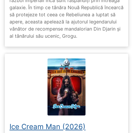
război imperiali încă sunt răspândiți prin întreaga
galaxie. În timp ce tânăra Nouă Republică încearcă
să protejeze tot ceea ce Rebeliunea a luptat să
apere, aceasta apelează la ajutorul legendarului
vânător de recompense mandalorian Din Djarin și
al tânărului său ucenic, Grogu.
Ice Cream Man (2026)