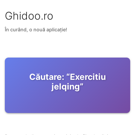
Ghidoo.ro
În curând, o nouă aplicație!
Căutare:
“
Exercitiu
jelqing
”