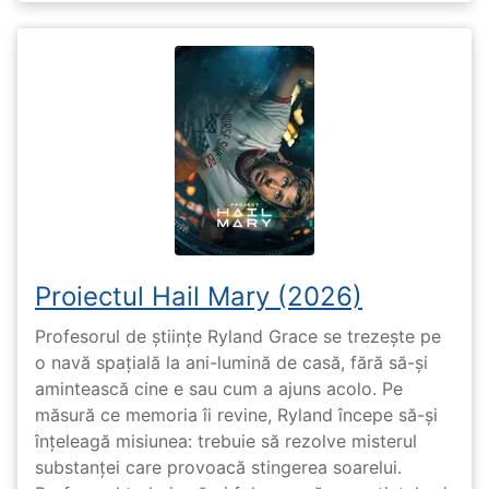
Proiectul Hail Mary (2026)
Profesorul de științe Ryland Grace se trezește pe
o navă spațială la ani-lumină de casă, fără să-și
amintească cine e sau cum a ajuns acolo. Pe
măsură ce memoria îi revine, Ryland începe să-și
înțeleagă misiunea: trebuie să rezolve misterul
substanței care provoacă stingerea soarelui.