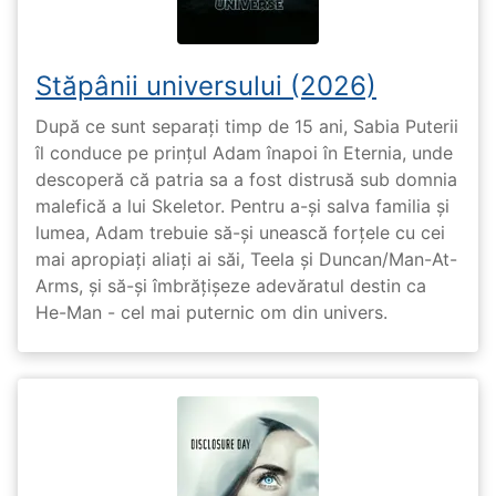
Stăpânii universului (2026)
După ce sunt separați timp de 15 ani, Sabia Puterii
îl conduce pe prințul Adam înapoi în Eternia, unde
descoperă că patria sa a fost distrusă sub domnia
malefică a lui Skeletor. Pentru a-și salva familia și
lumea, Adam trebuie să-și unească forțele cu cei
mai apropiați aliați ai săi, Teela și Duncan/Man-At-
Arms, și să-și îmbrățișeze adevăratul destin ca
He-Man - cel mai puternic om din univers.