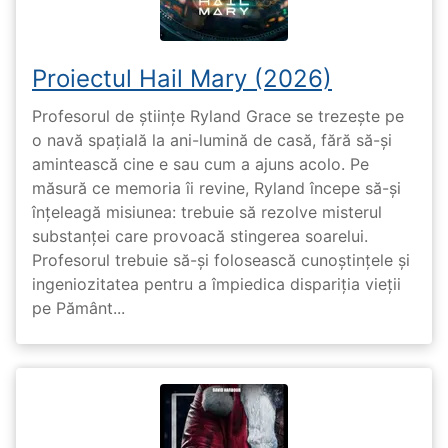
Proiectul Hail Mary (2026)
Profesorul de științe Ryland Grace se trezește pe
o navă spațială la ani-lumină de casă, fără să-și
amintească cine e sau cum a ajuns acolo. Pe
măsură ce memoria îi revine, Ryland începe să-și
înțeleagă misiunea: trebuie să rezolve misterul
substanței care provoacă stingerea soarelui.
Profesorul trebuie să-și folosească cunoștințele și
ingeniozitatea pentru a împiedica dispariția vieții
pe Pământ...