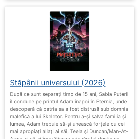
Stăpânii universului (2026)
După ce sunt separați timp de 15 ani, Sabia Puterii
îl conduce pe prințul Adam înapoi în Eternia, unde
descoperă că patria sa a fost distrusă sub domnia
malefică a lui Skeletor. Pentru a-și salva familia și
lumea, Adam trebuie să-și unească forțele cu cei
mai apropiați aliați ai săi, Teela și Duncan/Man-At-
Arms, și să-și îmbrățișeze adevăratul destin ca