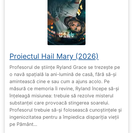
Proiectul Hail Mary (2026)
Profesorul de științe Ryland Grace se trezește pe
o navă spațială la ani-lumină de casă, fără să-și
amintească cine e sau cum a ajuns acolo. Pe
măsură ce memoria îi revine, Ryland începe să-și
înțeleagă misiunea: trebuie să rezolve misterul
substanței care provoacă stingerea soarelui.
Profesorul trebuie să-și folosească cunoștințele și
ingeniozitatea pentru a împiedica dispariția vieții
pe Pământ...