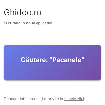
Ghidoo.ro
În curând, o nouă aplicație!
Căutare:
“
Pacanele
”
Deocamdată, aruncați o privire la
filmele zilei
: