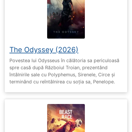
The Odyssey (2026)
Povestea lui Odysseus în călătoria sa periculoasă
spre casă după Războiul Troian, prezentând
întâlnirile sale cu Polyphemus, Sirenele, Circe și
terminând cu reîntâlnirea cu soția sa, Penelope.