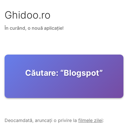
Ghidoo.ro
În curând, o nouă aplicație!
Căutare:
“
Blogspot
”
Deocamdată, aruncați o privire la
filmele zilei
: