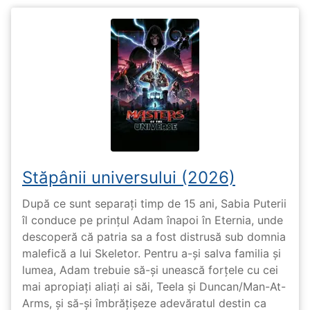
Stăpânii universului (2026)
După ce sunt separați timp de 15 ani, Sabia Puterii
îl conduce pe prințul Adam înapoi în Eternia, unde
descoperă că patria sa a fost distrusă sub domnia
malefică a lui Skeletor. Pentru a-și salva familia și
lumea, Adam trebuie să-și unească forțele cu cei
mai apropiați aliați ai săi, Teela și Duncan/Man-At-
Arms, și să-și îmbrățișeze adevăratul destin ca